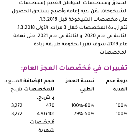
المعاق ومخصصات المواطن القديم (مخصصات
الشيخوخة)، لمَن لديه إعاقة وأصبح يستحق الحصول
على مخصصات الشيخوخة قبل ‏1.3.2018.
تتم زيادة المخصصات خلال 3 مرات، الأولى 1.3.2018،
الثانية في عام 2020، والثالثة في عام 2021. حتى نهاية
عام 2019، سوف تقرر الحكومة طريقة زيادة
المخصصات.
تغييرات في مُخصّصات العجز العام:‎
درجة عدم
نسبة العجز
حجم الإضافة
المبلغ بـ
القدرة
الطبي
للمخصصات
ش.ج.
بـ ش.ج.
3,272
470
80%-100%
100%
3,272
50%-79%
100%
مُخصّصات
شهرية