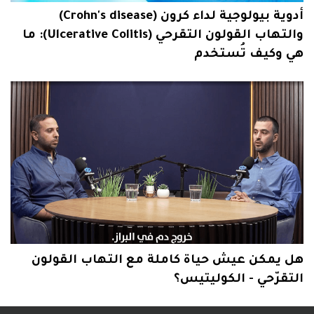
أدوية بيولوجية لداء كرون (Crohn's disease)
والتهاب القولون التقرحي (Ulcerative Colitis): ما
هي وكيف تُستخدم
هل يمكن عيش حياة كاملة مع التهاب القولون
التقرّحي - الكوليتيس؟