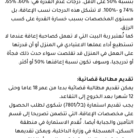
بنسبة %50 على الأقل. درجات عدم القدرة هي: ‏60%‏، ‏65%‏،
‏74%‏ و -‏100%‏. لا تشكل هذه الدرجات نسب الإعاقة، بل
مستوى المخصصات بسبب خسارة القدرة على كسب
الرزق.
كما تُعتبر ربة البيت التي لا تعمل كصاحبة إعاقة عندما لا
تستطيع أداء عملها الاعتيادي في المنزل أو أن قدرتها
على العمل في المنزل قد تقلصت سواء حدث ذلك فجأة
أو تدريجيا، وسوف تكون نسبة إعاقتها %50 أو أكثر.
تقديم مطالبة قضائية:
يمكن تقديم مطالبة قضائية بدءا من عمر ‏18‏ عاما وحتى
12 شهرا بعد الخروج إلى التقاعد.
يجب تقديم استمارة (בל/7801) شكوى لطلب الحصول
على مخصصات الإعاقة، التي تتضمن تصريحا إلى قسم
التأمين والجباية أيضا. تُقدم الاستمارة في منطقة
السكن، المسجلة في وزارة الداخلية، ويمكن تقديمها