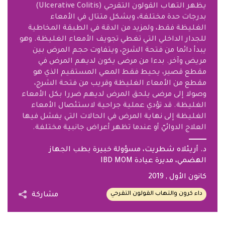
يظهر التهاب القولون التقرحي (Ulcerative Colitis)
بدرجات حدة مختلفة، وبشكل متتال في الأمعاء
الغليظة فقط، ولمزيد من الدقة في الطبقة المخاطية
للجدار الداخلي التي تغطي تجويف الأمعاء الغليظة. وهو
يبدأ دائما من فتحة الشرج، ويتفاوت حجم المرض بين
مريض وآخر. بدءا من مرضى يكون لديهم المرض في
مقطع قصير، يحيط فقط المعي المستقيم الذي هو
مقطع من الأمعاء الغليظة وقريب من فتحة الشرج،
وصولا إلى مرضى يلحق المرض لديهم ضررا بكل الأمعاء
الغليظة. قد تؤدي عملية جراحية لاستئصال الأمعاء
الغليظة إلى نهاية المرض في الحالات التي يفشل فيها
العلاج الدوائيّ أو عندما تظهر أعراض جانبية مختلفة.
‎‏د. أريئلاه شطريت، مسؤولة خبيرة بطب الجهاز
الهضمي، مديرة عيادة ‎ IBD MOM‏
كانون الأول
, 2019
داء كرون والتهاب القولون التقرحي
مشاركة