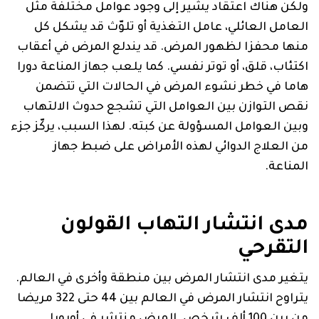
ولكن هناك اعتقاد يشير إلى وجود عوامل مختلفة مثل
العامل العائلي، عامل التغذية أو تلوّث قد يشكل كل
منها محفزا لظهور المرض. قد يندلع المرض في أعقاب
اكتئاب، قلق، أو توتر نفسي. كما يلعب جهاز المناعة دورا
هاما في خطر نشوء المرض في الحالات التي تتضمن
نقص التوازن بين العوامل التي تشجع حدوث الالتهاب
وبين العوامل المسؤولة عن كبته. لهذا السبب، يركّز جزء
من العلاج الدوائي لهذه الأمراض على ضبط جهاز
المناعة.
مدى انتشار التهاب القولون
التقرحي
يتغير مدى انتشار المرض بين منطقة وأخرى في العالم.
يتراوح انتشار المرض في العالم بين 44 حتى 322 مريضا
من بين 100 ألف شخص. المرض منتشر في أوروبا