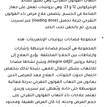
التهاب القولون التقرحي، وهي تعيق نشاط
الإنتركولين 12 و 23. وهي بروتينات تعمل على جهاز
المناعة في الجسم. يتضمن علاج مرض داء القولون
التقرحي جرعة تحميل (loading dose) عبر تسريب
وريدي، ثم بالحقن تحت الجلد.
مجموعة مضادات بروتينات الإنتچرينات: هذه
المجموعة هي أجسام مضادة مرتبطة بإشارات
وارتباطات بين الخلايا المختلفة. يؤدي العلاج إلى
إعاقة بروتين integrin α4β7، ويتيح نشاطا مضادا
للالتهاب بشكل انتقائي للمعي، نتيجة لذلك ينخفض
احتمال حدوث التلوثات. العلاج معد للمرضى الذين
يعانون من التهاب القولون التقرحي بدرجة فعالية
متوسطة حتى حادة، ويُعطى عبر تسريب وريدي.‎ ‎
تعتمد علاجات داء التهاب القولون التقرحي على
حجم المرض وحدته. إذا كان المرض طفيفا، ومحدود