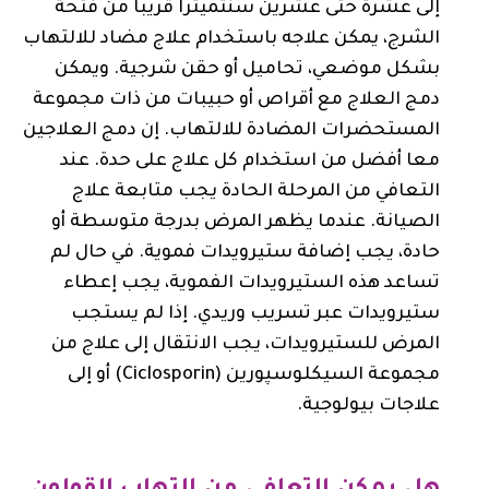
إلى عشرة حتى عشرين سنتميترا قريبا من فتحة
الشرج، يمكن علاجه باستخدام علاج مضاد للالتهاب
بشكل موضعي، تحاميل أو حقن شرجية. ويمكن
دمج العلاج مع أقراص أو حبيبات من ذات مجموعة
المستحضرات المضادة للالتهاب. إن دمج العلاجين
معا أفضل من استخدام كل علاج على حدة. عند
التعافي من المرحلة الحادة يجب متابعة علاج
الصيانة. عندما يظهر المرض بدرجة متوسطة أو
حادة، يجب إضافة ستيرويدات فموية. في حال لم
تساعد هذه الستيرويدات الفموية، يجب إعطاء
ستيرويدات عبر تسريب وريدي. إذا لم يستجب
المرض للستيرويدات، يجب الانتقال إلى علاج من
مجموعة السيكلوسپورين (Ciclosporin) أو إلى
علاجات بيولوجية.