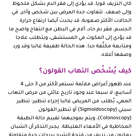
كان النزيف قويا، قد يؤدي إلى فقر الدم بشكل ملحوظ
وإلى ضعف. تتفاوت حدة المرض بين شخص وآخر. في
الحالات الأكثر صعوبة، قد يحدث أيضا ارتفاع حرارة
الجسم، فقر دم حاد، آلام في البطن مع انتفاخ واضح ما
قد يؤدي إلى المكوث في المستشفى، ويتطلب علاجا
ومتابعة مكثّفة جدا. هذه الحالة طفيفة غالبا وقد ورد
وصفها أعلاه.
كيف يُشخّص التهاب القولون؟
عند ظهور أعراض ملائمة تستمر لأكثر من 3 حتى 4
أسابيع، لا سيما عند وجود تاريخ عائلي من مرض التهاب
المعي، يُطلب من المريض غالبا إجراء تنظير: تنظير
سيني (Sigmoidoscopy) أو تنظير القولون
(Colonoscopy)، ويتم بموجبهما تقييم حالة الطبقة
المخاطية في الأمعاء الغليظة. يجدر التذكر أن الشبان
يعانون من نزيف من فتحة الشرج بدرجات حدة متفاوتة