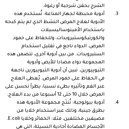
الشرج بحقن شرجية أو رغوة.
أدوية محبطة لجهاز المناعة: تُستخدم هذه
الأدوية لعلاج المرض النشط الذي لم يتم كبحه
باستخدام الأمينوساليسيلات
والكورتيكوستيرويدات، وللحفاظ على خمود
المرض. الدواء ناجع في تقليل استخدام
الستيرويدات. من بين أدوية أخرى، تتضمن هذه
المجموعة دواء مضادا للأيض وأدوية
الثيوپيورين. تبين أن أدوية الثيوپيورين ناجعة
في الحفاظ على خمود المرض. يُعطى العلاج
عبر الفم وتأثيره بطيء نسبيا، يطرأ تحسن على
المرض خلال 10 حتى 12 أسبوعا من بدء العلاج.
أدوية بيولوجية: تُنتَج مجموعة الأدوية هذه
بطرق جينية، وذلك عبر استخدام خلايا من
مضيفين مختلفين، مثلا: الخمائر وخلايا E.coli‎.
الأجسام المضادة أحادية النسيلة، التي هي