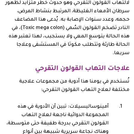
لالتهاب القولون التقرحي وهو حدوث خطر متزايد لظهور
سرطان الأمعاء الغليظة، المرتبط بنشاط المرض،
حجمه، وعدد سنوات الإصابة به. يُدعى هذا المضاعف
النادر تضخم القولون السُمي (mega colon‏ Toxic)، في
هذه الحالة يتوسع المعي ولا يستجيب، لهذا تعتبر هذه
الحالة طارئة وتتطلب مكوثا في المستشفى وعلاجا
سريعا.
علاجات التهاب القولون التقرحي
تُستخدم في يومنا هذا أدوية من مجموعات علاجية
مختلفة لعلاج التهاب القولون التقرحي:
أمينوساليسيلات‎: تبين أن الأدوية في هذه
المجموعة الدوائية ناجعة لعلاج التهاب
القولون التقرحي بدرجة طفيفة حتى متوسطة،
وهناك نجاعة سريرية شبيهة بين أنواع