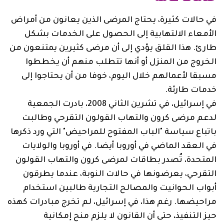
في حالات كثيرة، يحتاج المرضى الذين يعانون من أمراض
الأمعاء الالتهابية إلى الحصول على الخدمات بشكل
طارئ. هذا القلق يؤدي إلى أن مرضى كثيرين يمتنعون من
الخروج من المنزل أو أنها تتطلب منهم أن يخططوا
مسبقا لأعمالهم خلال اليوم، خوفا من أن يحتاجوا إلى
خدمات طارئة.
في إسرائيل، في تشرين الثاني 2008، بادرت الجمعية
لدعم مرضى كرون والتهاب القولون التقرحي وطالبت
باتباع سياسة "الباب المفتوح للمراحيض" التي ورد ذكرها
في العقد الماضي في أوروبا أيضا. في أوروبا والولايات
المتحدة، تُصدر بطاقات لمرضى كرون والتهاب القولون
التقرحي، يعرضونها في حالات النوبة، عندما يطرقون
أبواب الحوانيت والمصالح التجارية طالبين استخدام
مراحيضها. رغم هذا، في إسرائيل، لم تخرج مبادرات كهذه
حيز التنفيذ، حتى أن القانون لا يلزم منح إمكانية