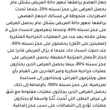
جهاز الهضم يرافقها تدهور حالة المريض بشكل عام
يحصل المرضى على عجز نسبته %20، عندما تحدث
اضطرابات ملحوظة في مسالك الجهاز الهضمي
يرافقها تدهور حالة المريض بشكل عام يحصل المرضى
على عجز نسبته %40، وعندما يتعرضون لانسداد جزئي لا
يمكن علاجه بعد عدد من العمليات الجراحية المتكررة
(عمليتين على الأقل) يحصلون على عجز نسبته %60.
عند حدوث انسداد حاد، عندما لا يزال المريض قادرا على
إنجاز الأعمال المنزلية الخفيفة، يحصل المريض على
عجز نسبته %80، بينما يحصل المرضى الذين يجتازون
عمليات جراحية متكررة وغير القادرين على القيام بأي
عمل، ويلتزمون الفراش، ويحتاجون إلى مساعدة
تمريضية، على عجز نسبته %100. بالإضافة إلى ذلك،
يحصل المرضى الذين يجتازون عمليات مفتوحة مع شق
في عرض البطن، التي تُحدِث نُدُبَا واسعة أو يجتازون
عمليات تؤدي إلى التصاقات على نسب عجز إضافية.