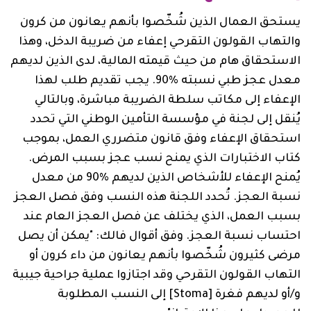
يستحق العمال الذين شُخّصوا بأنهم يعانون من كرون
والتهاب القولون التقرحي إعفاء من ضريبة الدخل، وهذا
الاستحقاق هام من حيث قيمته المالية، لدى الذين لديهم
معدل عجز طبي نسبته %90. يجب تقديم طلب لهذا
الإعفاء إلى مكاتب سلطة الضريبة مباشرة، وبالتالي
يُنقل إلى لجنة في مؤسسة التأمين الوطني التي تحدد
استحقاق الإعفاء وفق قانون متضرري العمل، بموجب
كتاب الاختبارات الذي يمنح نسب عجز بسبب المرض.
يُمنح الإعفاء للأشخاص الذين لديهم ‏90% من معدل
نسبة العجز. تُحدد اللجنة هذه النسب وفق فصل العجز
بسبب العمل، الذي يختلف عن فصل العجز العام عند
احتساب نسبة العجز. وفق أقوال فالك: "يمكن أن يصل
مرضى كثيرون شُخّصوا بأنهم يعانون من داء كرون أو
التهاب القولون التقرحي وقد اجتازوا عملية جراحية جيبية
و/أو لديهم فغرة [Stoma] إلى النسب المطلوبة