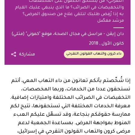
التقرحي؟ مَن يستحق الحصول على المخصصات
والتخفيضات في الضرائب؟ ما الذي ينبغي عليك القيام
به إذا رُفِض طلبك لتلقي علاج من صندوق المرضى؟
مرشد مفصّل
كانون الأول
, 2018
داء كرون والتهاب القولون التقرحي
مشاركة
إذا شُخّصتم بأنكم تعانون من داء التهاب المعي، أنتم
تستحقون عددا من الخدمات، وربما المخصصات،
التخفيضات في الضرائب المختلفة وامتيازات إضافية.
معرفة الخدمات المختلفة التي تستحقونها، تتيح لكم
ممارسة حقوقكم بنجاعة، وقد تسهّل عليكم العبء
المنوط بمواجهة المرض. بمساعدة الجمعية لدعم
مرضى كرون والتهاب القولون التقرحي في إسرائيل،