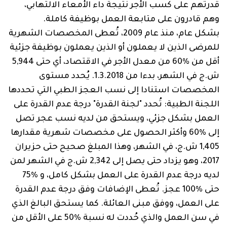
قدرتهم على كسب الأجر نتيجة داء الأمعاء الالتهابي،
وهم قادرون على متابعة العمل بوظيفة كاملة.
بشكل عام، منذ عام 2009، تُعطى المخصصات الشهرية
للمرضى الذين لا يعملون أو الذين يعملون بوظيفة جزئية
أقل من %60 من معدل الأجر في الاقتصاد، أي حتى 5,944
ش.ج في الشهر، بدءا من ‏1.3.2018. يُحدد مستوى
المخصصات استنادا إلى نسب العجز الطبي التي تحددها
اللجنة الطبية: تُحدد "لجنة القدرة" درجة عدم القدرة على
العمل بشكل جزئي، ويستحق من لديه نسب عجر تصل
إلى %60 وأكثر الحصول على مخصصات شهرية مقدارها
‏1,405 ش.ج، في الشهر، وهذا المبلغ صحيح حتى حزيران
2017، وهو يزداد حتى يصل إلى ‏2,342 ش.ج في الشهر لمن
لديه درجة عدم القدرة على العمل بشكل كامل، و %75‏ ‏
حتى ‏100%‏ عجز. تُعطى الإضافات وفق درجة عدم القدرة
على العمل، ووفق مبنى العائلة. كما يستحق البالغ الذي
في سن العمل والذي حُددت له نسبة %50 على الأقل من