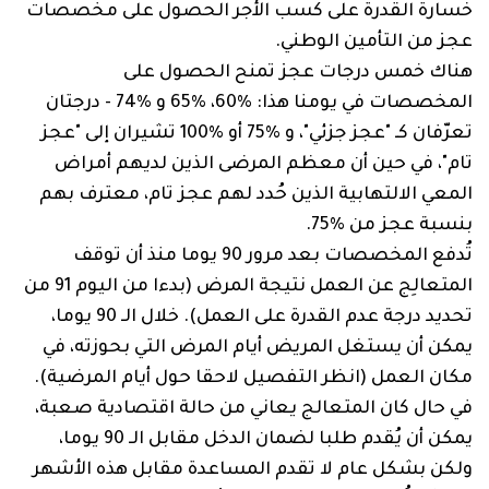
خسارة القدرة على كسب الأجر الحصول على مخصصات
عجز من التأمين الوطني.
هناك خمس درجات عجز تمنح الحصول على
المخصصات في يومنا هذا: ‏60%‏، ‏65%‏ و ‏74%‏ - درجتان
تعرّفان كـ "عجز جزئي"، و ‏75%‏ أو ‏100%‏ تشيران إلى "عجز
تام"، في حين أن معظم المرضى الذين لديهم أمراض
المعي الالتهابية الذين حُدد لهم عجز تام، معترف بهم
بنسبة عجز من ‏75%‏.
تُدفع المخصصات بعد مرور 90 يوما منذ أن توقف
المتعالِج عن العمل نتيجة المرض (بدءا من اليوم 91 من
تحديد درجة عدم القدرة على العمل). خلال الـ 90 يوما،
يمكن أن يستغل المريض أيام المرض التي بحوزته، في
مكان العمل (انظر التفصيل لاحقا حول أيام المرضية).
في حال كان المتعالج يعاني من حالة اقتصادية صعبة،
يمكن أن يُقدم طلبا لضمان الدخل مقابل الـ 90 يوما،
ولكن بشكل عام لا تقدم المساعدة مقابل هذه الأشهر