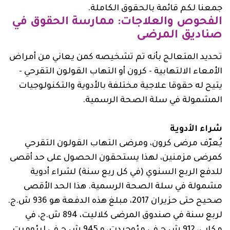
جمعنا لكم قائمة بالحقوق الكاملة.
الفحوص والعلاجات: ممارسة الحقوق في
صناديق المرضى
تحديد المتعالج بأنه تم تشخيصه كمن يعاني من أمراض
الأمعاء الالتهابية - كرون أو التهاب القولون التقرحي -
يتيح له حقوقا علاجية مختلفة بالأدوية والتكنولوجيات
المشمولة في سلة الصحة الرسمية.
شراء الأدوية
يُعرّف مرضى كرون، ومرضى التهاب القولون التقرحي
كمرضى مزمنين، لهذا يستحقون الحصول على حد أقصى
للدفع الربع السنوي (في كل ربع سنة) لشراء أدوية
مشمولة في سلة الصحة الرسمية. هذا الحد الأقصى
صحيح حتى حزيران 2017، مبلغ هذه الدفعة هو 936 ش.ج.
لربع سنة في صندوق المرضى كلاليت، 894 ش.ج، في
مكابي، 912 ش.ج في مئوحيدت، و 945 ش.ج في ليئوميت.