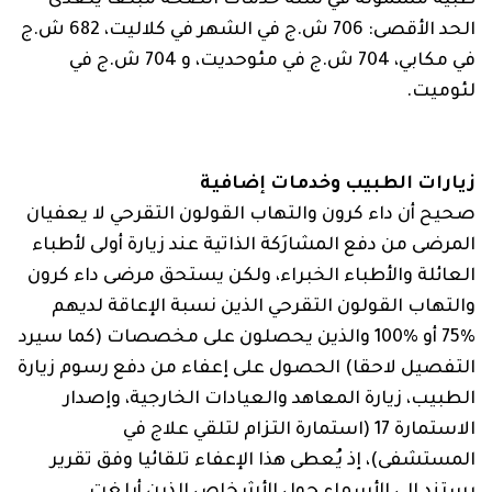
الحد الأقصى: 706‏ ش.ج في الشهر في كلاليت، ‏682‏ ش.ج
في مكابي، ‏704‏ ش.ج في مئوحديت، و ‏704‏ ش.ج في
لئوميت.
زيارات الطبيب وخدمات إضافية
صحيح أن داء كرون والتهاب القولون التقرحي لا يعفيان
المرضى من دفع المشارَكة الذاتية عند زيارة أولى لأطباء
العائلة والأطباء الخبراء، ولكن يستحق مرضى داء كرون
والتهاب القولون التقرحي الذين نسبة الإعاقة لديهم
‏75%‏ أو ‏100% والذين يحصلون على مخصصات (كما سيرد
التفصيل لاحقا) الحصول على إعفاء من دفع رسوم زيارة
الطبيب، زيارة المعاهد والعيادات الخارجية، وإصدار
الاستمارة 17 (استمارة التزام لتلقي علاج في
المستشفى)، إذ يُعطى هذا الإعفاء تلقائيا وفق تقرير
يستند إلى الأسماء حول الأشخاص الذين أبلغت