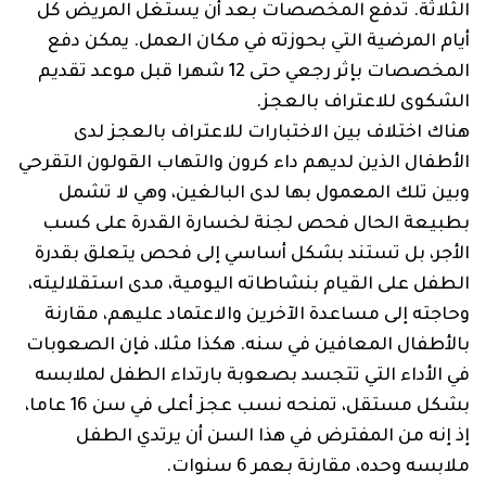
الثلاثة. تُدفع المخصصات بعد أن يستغل المريض كل
أيام المرضية التي بحوزته في مكان العمل. يمكن دفع
المخصصات بإثر رجعي حتى 12 شهرا قبل موعد تقديم
الشكوى للاعتراف بالعجز.
هناك اختلاف بين الاختبارات للاعتراف بالعجز لدى
الأطفال الذين لديهم داء كرون والتهاب القولون التقرحي
وبين تلك المعمول بها لدى البالغين، وهي لا تشمل
بطبيعة الحال فحص لجنة لخسارة القدرة على كسب
الأجر، بل تستند بشكل أساسي إلى فحص يتعلق بقدرة
الطفل على القيام بنشاطاته اليومية، مدى استقلاليته،
وحاجته إلى مساعدة الآخرين والاعتماد عليهم، مقارنة
بالأطفال المعافين في سنه. هكذا مثلا، فإن الصعوبات
في الأداء التي تتجسد بصعوبة بارتداء الطفل لملابسه
بشكل مستقل، تمنحه نسب عجز أعلى في سن 16 عاما،
إذ إنه من المفترض في هذا السن أن يرتدي الطفل
ملابسه وحده، مقارنة بعمر 6 سنوات.