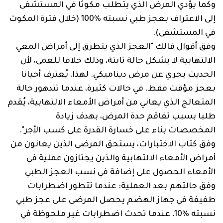
وكما يؤدي المرض الذي يتطلب مكوثا في المستشفى
إلى الاعتراف بعجز طبي نسبته %100 (خلال فترة المكوث
في المستشفى).
وفق أقوال فالك "العجز الذي يتطرق إلى أمراض المعي
الالتهابية لا يشكل حالة ثابتة، وذلك خلافا للعمى، لأن
الحديث يجري عن مرض ديناميكي. لهذا، يُعترف أحيانا
بعجز مؤقت فقط. في حالات كثيرة، عندما تتدهور حالة
المتعالج الذي يعاني من أمراض الأمعاء الالتهابية، يُقدم
طلبا بسبب تفاقم حدة المرض، بهدف زيادة
المخصصات بناء على خسارة القدرة على كسب الأجر".
وفق كتاب الاختبارات، يستحق المرضى الذين يعانون من
أمراض الأمعاء الالتهابية والذين يجتازون عملية في
الأمعاء الحصول على إضافة في نسب العجز الطبي
وفق حالتهم بعد العملية: عندما تتطور اضطرابات
طفيفة في جهاز الهضم يحصل المرضى على عجز طبي
نسبته %10، عندما تحدث اضطرابات غير ملحوظة في