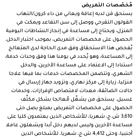
مُخصّصات التمريض
يستحق مَن لديه إعاقة ويعاني من داء كرون/التهاب
القولون التقرحي ووصل إلى سن التقاعد ويمكث في
المنزل، ويحتاج إلى مساعدة في إنجاز النشاطات اليومية
الحصول على مخصصات التمريض، بموجب اختبار الدخل.
يُفحص هذا الاستحقاق وفق مدى الحاجة لدى المتعالج
إلى المساعدة، وهو يُحدد في يومنا هذا وفق وحدات خدمة،
استنادا إلى الاعتماد على مساعدة الآخرين، والدخل
الشهري، وتتضمن المخصصات خدمات بما فيها علاجا
منزليا، زيارة إلى مركز نهاري، وتزويد جهاز إرسال في
حالات الضائقة، معدات لامتصاص الإفرازات، وخدمات
غسيل. يستحق من يشغّل مُعالجا بشكل مكثّف
الحصول على مخصصات التمريض بمبلغ يصل حتى
‏3,610 ش.ج، شهريا، للأشخاص الذين يعتمدون كليا على
مساعدة الآخرين وليس لديهم دخل أبدا ويشغلون عاملا
أجنبيا، وحتى 4,412 ش.ج، شهريا، للأشخاص الذين