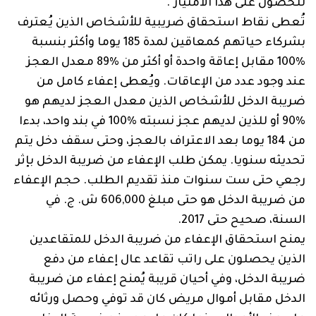
للحصول على هذا الامتياز".
تُعطى نقاط استحقاق ضريبية للأشخاص الذين يُعترف
بشركاء حياتهم كمعاقين لمدة 185 يوما وأكثر بنسبة
%100 مقابل إعاقة واحدة أو أكثر من ‏89% معدل العجز
عند وجود عدد من الإعاقات. ويُعطى إعفاء كامل من
ضريبة الدخل للأشخاص الذين معدل العجز لديهم هو
%90 أو للذين لديهم عجز نسبته %100 في بند واحد، بدءا
من 184 يوما بعد الاعتراف بالعجز، وحتى سقف دخل يتم
تحديثه سنويا. يمكن طلب الإعفاء من ضريبة الدخل بإثر
رجعي حتى ست سنوات منذ تقديم الطلب. حجم الإعفاء
من ضريبة الدخل هو حتى مبلغ 606,000 ش. ج. في
السنة، صحيح حتى 2017.
يمنح استحقاق الإعفاء من ضريبة الدخل للمتقاعدين
الذين يحصلون على راتب تقاعد عال إعفاء من دفع
ضريبة الدخل، وفي أحيان قريبة يُمنح إعفاء من ضريبة
الدخل مقابل أموال مريض كان قد توفي وحصل ورثائه