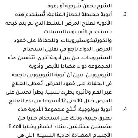
الشرج بحقن شرجية أو رغوة.
أدوية محبطة لجهاز المناعة: تُستخدم هذه
الأدوية لعلاج المرض النشط الذي لم يتم كبحه
باستخدام الأمينوساليسيلات
والكورتيكوستيرويدات، وللحفاظ على خمود
المرض. الدواء ناجع في تقليل استخدام
الستيرويدات. من بين أدوية أخرى، تتضمن هذه
المجموعة دواء مضادا للأيض وأدوية
الثيوپيورين. تبين أن أدوية الثيوپيورين ناجعة
في الحفاظ على خمود المرض. يُعطى العلاج
عبر الفم وتأثيره بطيء نسبيا، يطرأ تحسن على
المرض خلال 10 حتى 12 أسبوعا من بدء العلاج.
أدوية بيولوجية: تُنتَج مجموعة الأدوية هذه
بطرق جينية، وذلك عبر استخدام خلايا من
مضيفين مختلفين، مثلا: الخمائر وخلايا E.coli‎.
الأجسام المضادة أحادية النسيلة، التي هي