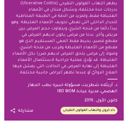
يظهر التهاب القولون التقرحي (Ulcerative Colitis)
بدرجات حدة مختلفة، وبشكل متتال في الأمعاء
الغليظة فقط، ولمزيد من الدقة في الطبقة المخاطية
للجدار الداخلي التي تغطي تجويف الأمعاء الغليظة. وهو
يبدأ دائما من فتحة الشرج، ويتفاوت حجم المرض بين
مريض وآخر. بدءا من مرضى يكون لديهم المرض في
مقطع قصير، يحيط فقط المعي المستقيم الذي هو
مقطع من الأمعاء الغليظة وقريب من فتحة الشرج،
وصولا إلى مرضى يلحق المرض لديهم ضررا بكل الأمعاء
الغليظة. قد تؤدي عملية جراحية لاستئصال الأمعاء
الغليظة إلى نهاية المرض في الحالات التي يفشل فيها
العلاج الدوائيّ أو عندما تظهر أعراض جانبية مختلفة.
‎‏د. أريئلاه شطريت، مسؤولة خبيرة بطب الجهاز
الهضمي، مديرة عيادة ‎ IBD MOM‏
كانون الأول
, 2019
داء كرون والتهاب القولون التقرحي
مشاركة