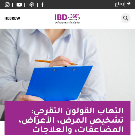
إرجاع
HEBREW
التهاب القولون التقرحي:
تشخيص المرض، الأعراض،
المضاعفات، والعلاجات