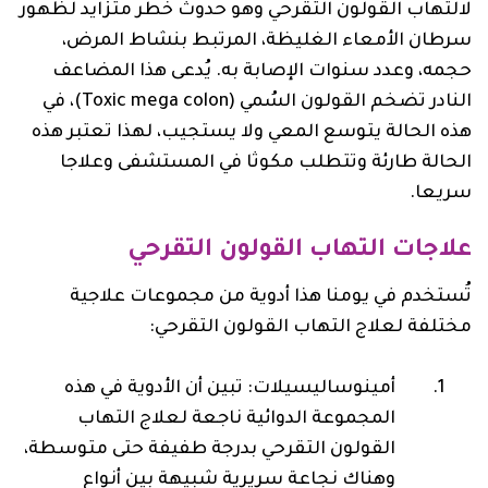
لالتهاب القولون التقرحي وهو حدوث خطر متزايد لظهور
سرطان الأمعاء الغليظة، المرتبط بنشاط المرض،
حجمه، وعدد سنوات الإصابة به. يُدعى هذا المضاعف
النادر تضخم القولون السُمي (mega colon‏ Toxic)، في
هذه الحالة يتوسع المعي ولا يستجيب، لهذا تعتبر هذه
الحالة طارئة وتتطلب مكوثا في المستشفى وعلاجا
سريعا.
علاجات التهاب القولون التقرحي
تُستخدم في يومنا هذا أدوية من مجموعات علاجية
مختلفة لعلاج التهاب القولون التقرحي:
أمينوساليسيلات‎: تبين أن الأدوية في هذه
المجموعة الدوائية ناجعة لعلاج التهاب
القولون التقرحي بدرجة طفيفة حتى متوسطة،
وهناك نجاعة سريرية شبيهة بين أنواع