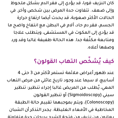
كان النزيف قويا، قد يؤدي إلى فقر الدم بشكل ملحوظ
وإلى ضعف. تتفاوت حدة المرض بين شخص وآخر. في
الحالات الأكثر صعوبة، قد يحدث أيضا ارتفاع حرارة
الجسم، فقر دم حاد، آلام في البطن مع انتفاخ واضح ما
قد يؤدي إلى المكوث في المستشفى، ويتطلب علاجا
ومتابعة مكثّفة جدا. هذه الحالة طفيفة غالبا وقد ورد
وصفها أعلاه.
كيف يُشخّص التهاب القولون؟
عند ظهور أعراض ملائمة تستمر لأكثر من 3 حتى 4
أسابيع، لا سيما عند وجود تاريخ عائلي من مرض التهاب
المعي، يُطلب من المريض غالبا إجراء تنظير: تنظير
سيني (Sigmoidoscopy) أو تنظير القولون
(Colonoscopy)، ويتم بموجبهما تقييم حالة الطبقة
المخاطية في الأمعاء الغليظة. يجدر التذكر أن الشبان
يعانون من نزيف من فتحة الشرج بدرجات حدة متفاوتة