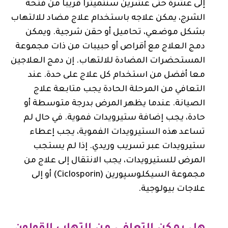
إلى عشرة حتى عشرين سنتميترا قريبا من فتحة
الشرج، يمكن علاجه باستخدام علاج مضاد للالتهاب
بشكل موضعي، تحاميل أو حقن شرجية. ويمكن
دمج العلاج مع أقراص أو حبيبات من ذات مجموعة
المستحضرات المضادة للالتهاب. إن دمج العلاجين
معا أفضل من استخدام كل علاج على حدة. عند
التعافي من المرحلة الحادة يجب متابعة علاج
الصيانة. عندما يظهر المرض بدرجة متوسطة أو
حادة، يجب إضافة ستيرويدات فموية. في حال لم
تساعد هذه الستيرويدات الفموية، يجب إعطاء
ستيرويدات عبر تسريب وريدي. إذا لم يستجب
المرض للستيرويدات، يجب الانتقال إلى علاج من
مجموعة السيكلوسپورين (Ciclosporin) أو إلى
علاجات بيولوجية.