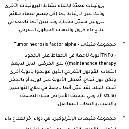
بروتينات معدّة لإلغاء نشاط البروتينات الأخرى
وذلك عبر الارتباط بها (كل جسم مضاد ملائم
لبروتين معيّن فقط)، وقد تبين أنها ناجعة في
علاج داء كرون والتهاب القولون التقرحي.
مجموعة مثبتات ‎ Tumor necrosis factor alpha -
TNFα –‎أدوية ناجعة في الحفاظ على‎‎ الخمود
maintenance therapy)) لدى المرضى الذين لديهم
التهاب القولون التقرحي الذين عولجوا بأدوية أخرى
ولكن دون نجاح. تُعطى الأدوية عبر الوريد أو بالحقن
تحت الجلد. لقد تبيّن أنها ناجعة في علاج النواسير
(Fistula)، وفي تخفيف الأعراض مثلا: الضعف
والتعب، والتهاب المفاصل.
مجموعة مثبطات الإنترلوكين: هي دواء آخر لعلاج داء