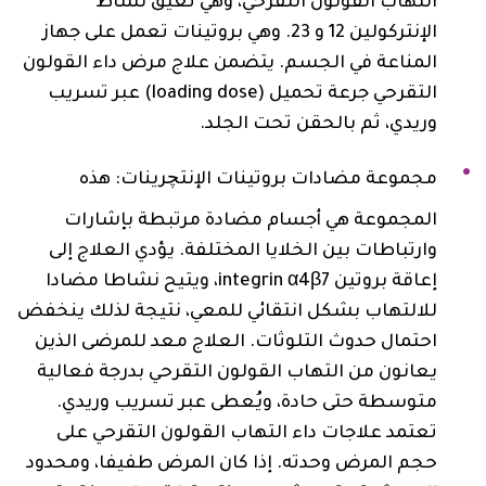
التهاب القولون التقرحي، وهي تعيق نشاط
الإنتركولين 12 و 23. وهي بروتينات تعمل على جهاز
المناعة في الجسم. يتضمن علاج مرض داء القولون
التقرحي جرعة تحميل (loading dose) عبر تسريب
وريدي، ثم بالحقن تحت الجلد.
مجموعة مضادات بروتينات الإنتچرينات: هذه
المجموعة هي أجسام مضادة مرتبطة بإشارات
وارتباطات بين الخلايا المختلفة. يؤدي العلاج إلى
إعاقة بروتين integrin α4β7، ويتيح نشاطا مضادا
للالتهاب بشكل انتقائي للمعي، نتيجة لذلك ينخفض
احتمال حدوث التلوثات. العلاج معد للمرضى الذين
يعانون من التهاب القولون التقرحي بدرجة فعالية
متوسطة حتى حادة، ويُعطى عبر تسريب وريدي.‎ ‎
تعتمد علاجات داء التهاب القولون التقرحي على
حجم المرض وحدته. إذا كان المرض طفيفا، ومحدود