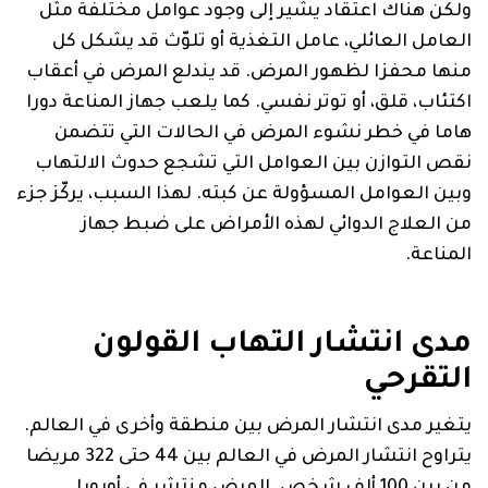
ولكن هناك اعتقاد يشير إلى وجود عوامل مختلفة مثل
العامل العائلي، عامل التغذية أو تلوّث قد يشكل كل
منها محفزا لظهور المرض. قد يندلع المرض في أعقاب
اكتئاب، قلق، أو توتر نفسي. كما يلعب جهاز المناعة دورا
هاما في خطر نشوء المرض في الحالات التي تتضمن
نقص التوازن بين العوامل التي تشجع حدوث الالتهاب
وبين العوامل المسؤولة عن كبته. لهذا السبب، يركّز جزء
من العلاج الدوائي لهذه الأمراض على ضبط جهاز
المناعة.
مدى انتشار التهاب القولون
التقرحي
يتغير مدى انتشار المرض بين منطقة وأخرى في العالم.
يتراوح انتشار المرض في العالم بين 44 حتى 322 مريضا
من بين 100 ألف شخص. المرض منتشر في أوروبا