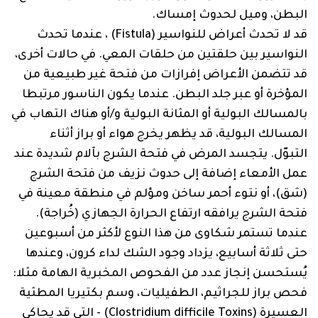
البطن، وميل لحدوث إمساك.
قد لا تحدث أعراض للنواسير (Fistula) ، عندما تحدث
النواسير بين حلقتين من حلقات المعي. في حالات أخرى،
قد تتضمن الأعراض إفرازات من فتحة غير طبيعية من
المؤخرة أو عبر جلد البطن. عندما يكون الناسور مرتبطا
بالمسالك البولية أو المثانة البولية و/أو هناك التهاب في
المسالك البولية، قد يظهر يخرج هواء أو براز أثناء
التبوّل. يتجسد المرض في فتحة الشرج بآلام شديدة عند
عمل الأمعاء إضافة إلى حدوث نزيف من فتحة الشرج
(شق)، أو نتوء أحمر ساخن ومؤلم في منطقة معينة في
فتحة الشرج يرافقه ارتفاع الحرارة الجهازي (خُراجة).
عندما تستمر شكاوى من هذا النوع لأكثر من أسبوعين
حتى ثلاثة أسابيع، يزداد وجود الشك لداء كرون، وعندها
يُستحسن إنجاز عدد من الفحوص المخبرية الهامة مثلا:
فحص براز للجراثيم، الطفيليات، وسم بكتيريا المطثية
العسيرة (Clostridium difficile Toxins) - التي قد يحاكي