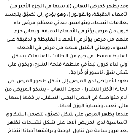
وقد يظهر كمرض التهابي (لا سيما في الجزء الأخير من
الأمعاء الدقيقة، والقولون)، وهو يؤدي إلى تضيّق يتجسد
بعلامات انسداد، وبنواسير. يعاني معظم مرضى داء
كرون من مرض يؤثر في الأمعاء الدقيقة، ويعاني جزء
منهم من مرض يؤثر في الأمعاء الغليظة والدقيقة على
السواء، ويعاني القليل منهم من مرض في الأمعاء
الغليظة فقط. في جزء من الحالات، العلامات بشكل
أولي لداء كرون تبدأ في منطقة فتحة الشرج، ويكون على
شكل شق، ناسور أو خُراجة.
تعود الأعراض لدى المرضى إلى شكل ظهور المرض. في
الحالة الأكثر انتشارا - حدوث التهاب - يشكو المريض من
آلام متواصلة في البطن اليمنى السفلى، يرافقها إسهال
مائي، تعب، وخسارة الوزن أحيانا.
عندما يظهر المرض على شكل تضيّق، تتضمن الشكاوى
الأساسية لدى المريض آلاما على شكل تشنجات تظهر
بعد مرور ساعة من تناول الوجبة ويرافقها أحيانا انتفاخ