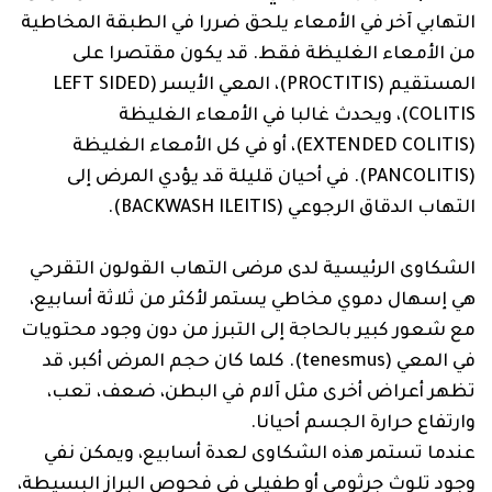
التهابي آخر في الأمعاء يلحق ضررا في الطبقة المخاطية
من الأمعاء الغليظة فقط. قد يكون مقتصرا على
المستقيم (PROCTITIS)، المعي الأيسر (LEFT SIDED
COLITIS)، ويحدث غالبا في الأمعاء الغليظة
(EXTENDED COLITIS)، أو في كل الأمعاء الغليظة
(PANCOLITIS). في أحيان قليلة قد يؤدي المرض إلى
التهاب الدقاق الرجوعي (BACKWASH ILEITIS).
الشكاوى الرئيسية لدى مرضى التهاب القولون التقرحي
هي إسهال دموي مخاطي يستمر لأكثر من ثلاثة أسابيع،
مع شعور كبير بالحاجة إلى التبرز من دون وجود محتويات
في المعي (tenesmus). كلما كان حجم المرض أكبر، قد
تظهر أعراض أخرى مثل آلام في البطن، ضعف، تعب،
وارتفاع حرارة الجسم أحيانا.
عندما تستمر هذه الشكاوى لعدة أسابيع، ويمكن نفي
وجود تلوث جرثومي أو طفيلي في فحوص البراز البسيطة،