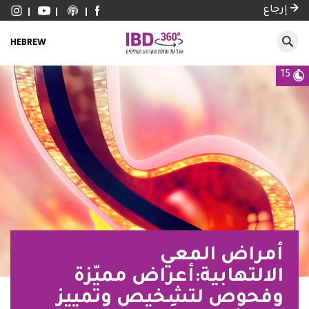
إرجاع
HEBREW
15
أمراض المعي
الالتهابية:أعراض مميّزة
وفحوص لتشخيص وتمييز