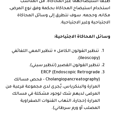
طبعا استيضاحهما عبر المحاكاة. من المناسب
استخدام استيضاح المحاكاة بحكمة وفق نوع المرض،
مكانه، وحجمه. سوف نتطرق إلى وسائل المحاكاة
الاجتياحية وغير الاجتياحية.
وسائل المحاكاة الاجتياحية:
تنظير القولون الكامل + تنظير المعي اللفائفي
(ileoscopy).
تنظير القولون القصير (تنظير سيني).
‎‎ERCP (Endoscopic Retrograde
Cholangiopancreatography) - فحص مسالك
المرارة والبنكرياس، يُجرى لدى مجموعة فرعية من
المرضى لديهم شك لوجود مشكلة في مسالك
المرارة (حجارة، التهاب القنوات الصفراوية
المصلب أو ورم سرطاني).