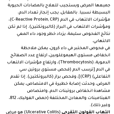
جميعها المرض ويستجيب للعلاج بالمضادات الحيوية
البسيطة نسبيا. بالمقابل، يجب إنجاز تعداد الدم،
مؤشرات الالتهاب في الدم (C-Reactive Protein, CRP)،
ومؤشرات الالتهاب في البراز (كالبروتكتين). إذا لم تكن
نتائج الفحوص سليمة، يزداد خطر وجود داء المعي
الالتهابي.
في فحوص المختبر في داء كرون، يمكن ملاحظة
انخفاض مستوى الهيموغلوبين، ارتفاع عدد الصفائح
الدموية، (Thrombocytosis)، وارتفاع مؤشرات الالتهاب
في الدم [ترسب الدم (فحص مستوى بروتين سي
التفاعلي) (CRP)]، وفحص براز (كالبروتكتين). إذا تقدم
المرض، وحدثت إصابة خطيرة في الامتصاص، يمكن
مشاهدة انخفاض بروتينات الدم، وامتصاص
الفيتامينات والمعادن المختلفة (حمض الفوليك، B12،
وغير ذلك).
التهاب القولون
التقرحي
(‏Ulcerative Colitis‏) هو مرض