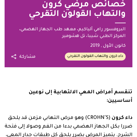
خصائص مرضَي كرون
والتهاب القولون التقرحي
البروفسور رامي ألياكيم، معهد طب الجهاز الهضمي،
المركز الطبي شيبا، تل هشومير
كانون الأول
, 2019
داء كرون والتهاب القولون التقرحي
مشاركة
تنقسم أمراض المعي الالتهابية إلى نوعين
أساسيين
:
داء كرون
(CROHN'S) وهو مرض التهابي مزمن قد يلحق
ضررا بكل الجهاز الهضمي بدءا من الفم وصولا إلى فتحة
الشرج. يتميز المرض بضرر يلحق كل طبقات جدار المعي،